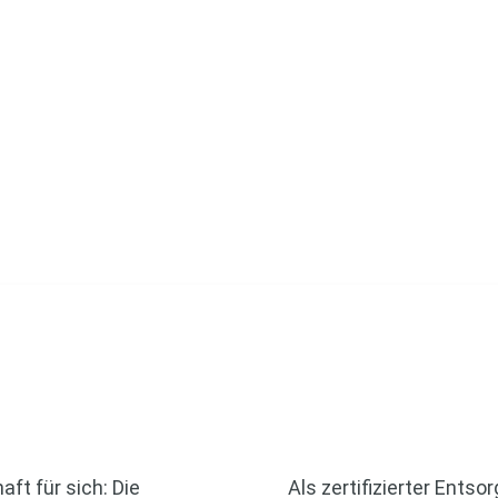
trieb von zertifizierter Qu
ft für sich: Die
Als zertifizierter Ents