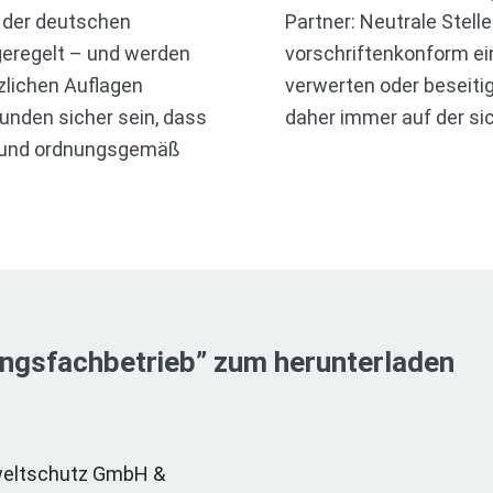
 der deutschen
Partner: Neutrale Stell
eregelt – und werden
vorschriftenkonform ei
lichen Auflagen
verwerten oder beseiti
nden sicher sein, dass
daher immer auf der si
ig und ordnungsgemäß
ungsfachbetrieb” zum herunterladen
weltschutz GmbH &