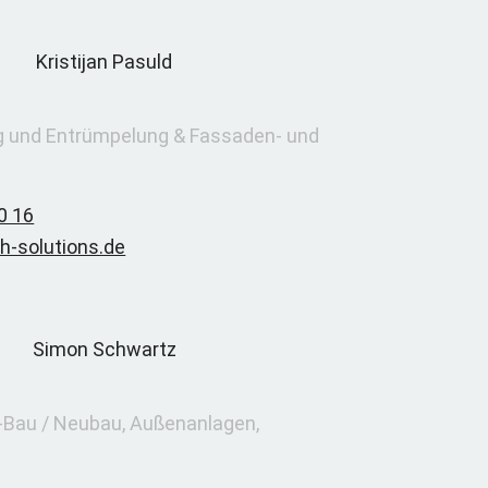
g und Entrümpelung & Fassaden- und
0 16
h-solutions.de
z
-Bau / Neubau, Außenanlagen,