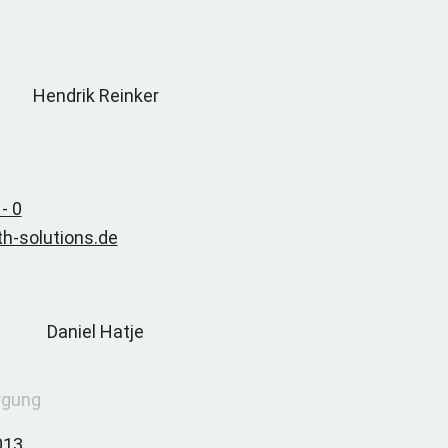
- 0
th-solutions.de
orgung
013