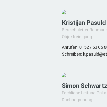
Kristijan Pasuld
Bereichsleiter Räumun
Objektreinigung
Anrufen:
0152 / 53 05 6
Schreiben:
k.pasuld@et
Simon Schwart
Fachliche Leitung GaLa
Dachbegrünung