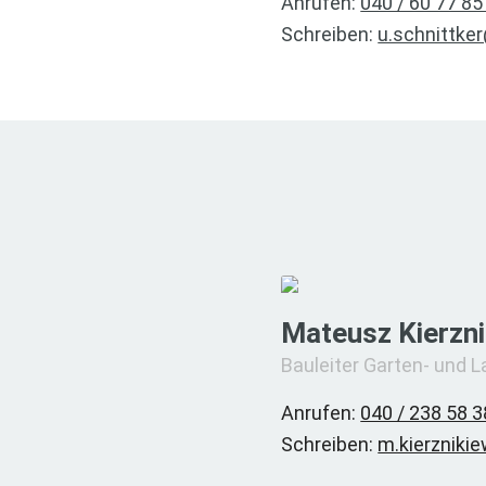
Anrufen:
040 / 60 77 85
Schreiben:
u.schnittke
Mateusz Kierzni
Bauleiter Garten- und 
Anrufen:
040 / 238 58 3
Schreiben:
m.kierzniki