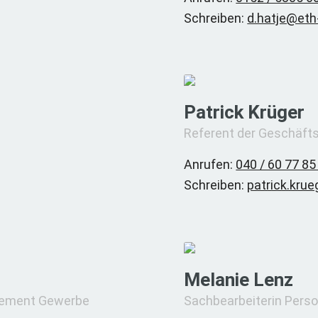
Schreiben:
d.hatje@eth
Patrick Krüger
Referent der Geschäfts
Anrufen:
040 / 60 77 85
Schreiben:
patrick.kru
Melanie Lenz
agement Gewerbe
Sachbearbeiterin Perso