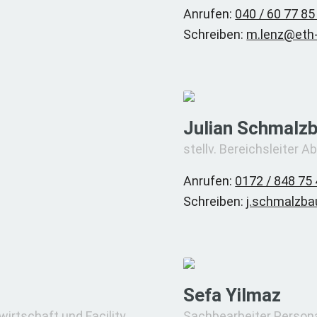
Anrufen:
040 / 60 77 85
Schreiben:
m.lenz@eth-
Julian Schmalz
stellv. Bereichsleiter
Anrufen:
0172 / 848 75
Schreiben:
j.schmalzba
Sefa Yilmaz
rtschaft und Facility
Sachbearbeiter Person