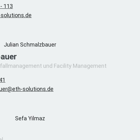
 - 113
solutions.de
bauer
 Abfallmanagement und Facility Management
 41
uer@eth-solutions.de
al