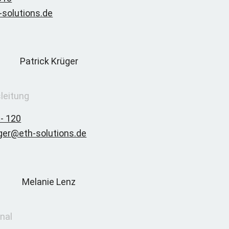
-solutions.de
leitung
 - 120
eger@eth-solutions.de
nal